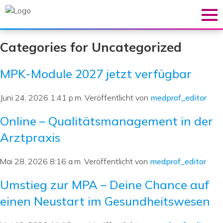
Categories for Uncategorized
Aktuelles
MPK-Module 2027 jetzt verfügbar
Aus- & Weiterbildung
Juni 24, 2026 1:41 p.m.
Veröffentlicht von
medprof_editor
Angebotsübersicht
Online – Qualitätsmanagement in der
MPK klinische Richtung
Arztpraxis
MPK praxisleitende Richtun
Umstieg zur MPA
Mai 28, 2026 8:16 a.m.
Veröffentlicht von
medprof_editor
Seminare & Workshops
Umstieg zur MPA – Deine Chance auf
einen Neustart im Gesundheitswesen
Über uns