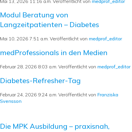
Mai 13, 2026 11:16 a.m.
Veröffentlicht von
medprof_editor
Unsere Partner
Modul Beratung von
Langzeitpatienten – Diabetes
Kontakt
Mai 10, 2026 7:51 a.m.
Veröffentlicht von
medprof_editor
medProfessionals in den Medien
Februar 28, 2026 8:03 a.m.
Veröffentlicht von
medprof_editor
Diabetes-Refresher-Tag
Februar 24, 2026 9:24 a.m.
Veröffentlicht von
Franziska
Svensson
Die MPK Ausbildung – praxisnah,