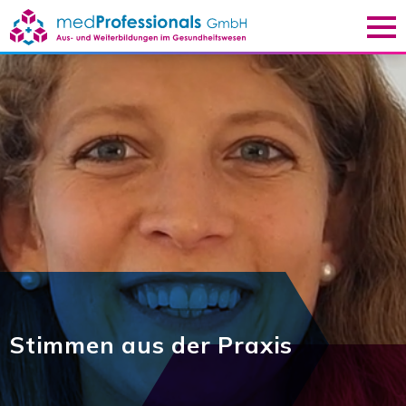
Aktuelles
Aus- & Weiterbildung
Angebotsübersicht
MPK klinische Richtung
MPK praxisleitende Richtun
Umstieg zur MPA
Seminare & Workshops
Stimmen aus der Praxis
Über uns